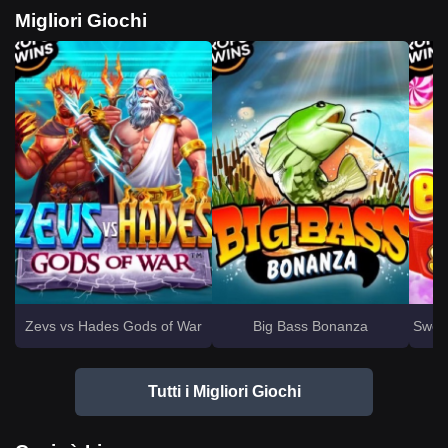
Migliori Giochi
Zevs vs Hades Gods of War
Big Bass Bonanza
Sweet
Tutti i Migliori Giochi