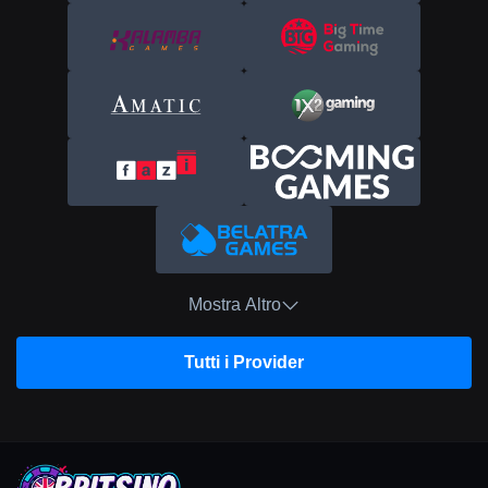
Mostra Altro
Tutti i Provider