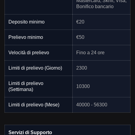
Mastercard, Skrill, Visa,
Bonifico bancario
Deposito minimo
€20
Prelievo minimo
€50
Velocità di prelievo
Fino a 24 ore
Limiti di prelievo (Giorno)
2300
Limiti di prelievo
10300
(Settimana)
Limiti di prelievo (Mese)
40000 - 56300
Servizi di Supporto