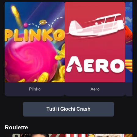
Plinko
Aero
Tutti i Giochi Crash
Roulette