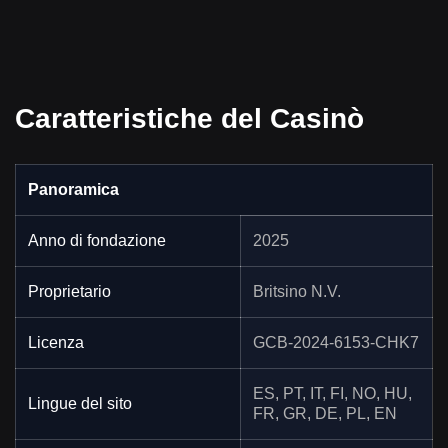
Caratteristiche del Casinò
Panoramica
Anno di fondazione
2025
Proprietario
Britsino N.V.
Licenza
GCB-2024-6153-CHK7
ES, PT, IT, FI, NO, HU,
Lingue del sito
FR, GR, DE, PL, EN