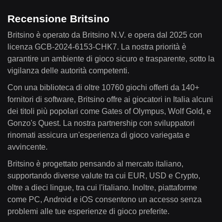
Recensione Britsino
Britsino è operato da Britsino N.V. e opera dal 2025 con
licenza GCB-2024-6153-CHK7. La nostra priorità è
garantire un ambiente di gioco sicuro e trasparente, sotto la
vigilanza delle autorità competenti.
Con una biblioteca di oltre 10760 giochi offerti da 140+
fornitori di software, Britsino offre ai giocatori in Italia alcuni
dei titoli più popolari come Gates of Olympus, Wolf Gold, e
Gonzo's Quest. La nostra partnership con sviluppatori
rinomati assicura un'esperienza di gioco variegata e
avvincente.
Britsino è progettato pensando al mercato italiano,
supportando diverse valute tra cui EUR, USD e Crypto,
oltre a dieci lingue, tra cui l'italiano. Inoltre, piattaforme
come PC, Android e iOS consentono un accesso senza
problemi alle tue esperienze di gioco preferite.